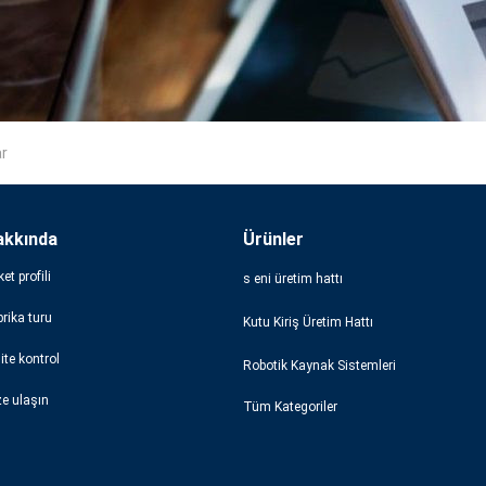
r
akkında
Ürünler
ket profili
s eni üretim hattı
rika turu
Kutu Kiriş Üretim Hattı
ite kontrol
Robotik Kaynak Sistemleri
ze ulaşın
Tüm Kategoriler