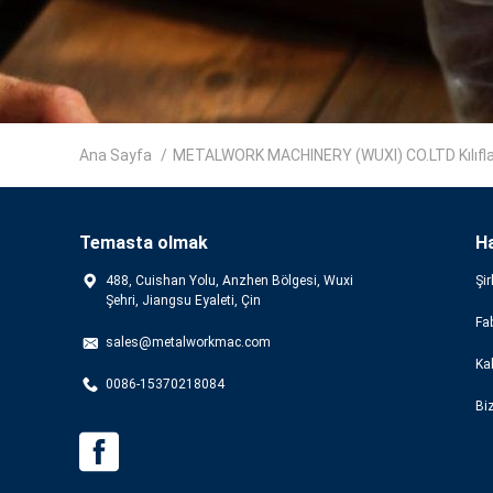
Ana Sayfa
/
METALWORK MACHINERY (WUXI) CO.LTD Kılıfla
Temasta olmak
H
488, Cuishan Yolu, Anzhen Bölgesi, Wuxi
Şir
Şehri, Jiangsu Eyaleti, Çin
Fab
sales@metalworkmac.com
Kal
0086-15370218084
Bi