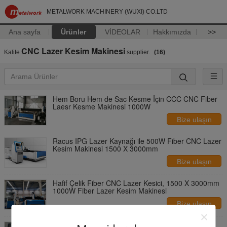
METALWORK MACHINERY (WUXI) CO.LTD
Ana sayfa
Ürünler
VİDEOLAR
Hakkımızda
>>
CNC Lazer Kesim Makinesi
Kalite
supplier.
(16)
Hem Boru Hem de Sac Kesme İçin CCC CNC Fiber
Laesr Kesme Makinesi 1000W
Bize ulaşın
Racus IPG Lazer Kaynağı ile 500W Fiber CNC Lazer
Kesim Makinesi 1500 X 3000mm
Bize ulaşın
Hafif Çelik Fiber CNC Lazer Kesici, 1500 X 3000mm
1000W Fiber Lazer Kesim Makinesi
Bize ulaşın
Alüminyum İçin Yüksek Verimli CNC Lazer Kesim