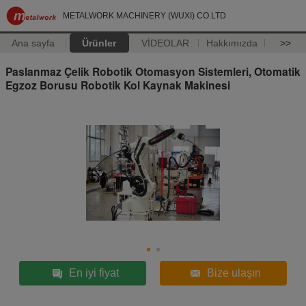
METALWORK MACHINERY (WUXI) CO.LTD
Ana sayfa
Ürünler
VİDEOLAR
Hakkımızda
>>
Paslanmaz Çelik Robotik Otomasyon Sistemleri, Otomatik
Egzoz Borusu Robotik Kol Kaynak Makinesi
En iyi fiyat
Bize ulaşın