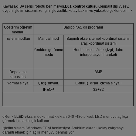
Kawasaki BA serisi robotu benimsiyor.
E01 kontrol kutusu
Kompakt dış yüzey,
uygun işletim sistemi, zengin işlevsellik, kolay bakım ve yüksek ölçeklenebilirlik.
Gösterim öğretim
Basit bir AS dil programı
modları
Eylem modları
Manual mod
Bağımlı eksen, temel koordinat sistemi,
araç koordinat sistemi
Yeniden görünme
Her bir eksen / düz çizgi, daire
modu
interpolasyon hareketi
Depolama
8MB
kapasitesi
Normal sinyal
Çıkış sinyali.
E-duruş, dışarı çıkma sinyali
IP&OP
32+32
6Renk.5
LED ekranı
, dokunmatik ekran 640×480 piksel. LED menüyü açıkça
görmek için arka ışık kullanır.
İşletim sistemi Windows CE'yi benimsiyor. Arabirim ekranı, kolay çalışmayı
garanti etmek için açılır menüyü benimsiyor.