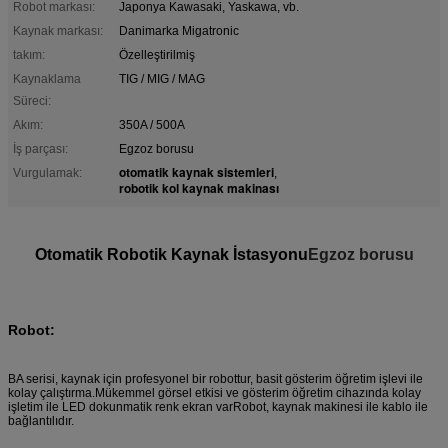
Robot markası:
Japonya Kawasaki, Yaskawa, vb.
Kaynak markası:
Danimarka Migatronic
takım:
Özelleştirilmiş
Kaynaklama
TIG / MIG / MAG
Süreci:
Akım:
350A / 500A
İş parçası:
Egzoz borusu
otomatik kaynak sistemleri
Vurgulamak:
,
robotik kol kaynak makinası
Otomatik Robotik Kaynak İstasyonu
Egzoz borusu
Robot:
BA serisi, kaynak için profesyonel bir robottur, basit gösterim öğretim işlevi ile
kolay çalıştırma.Mükemmel görsel etkisi ve gösterim öğretim cihazında kolay
işletim ile LED dokunmatik renk ekran varRobot, kaynak makinesi ile kablo ile
bağlantılıdır.