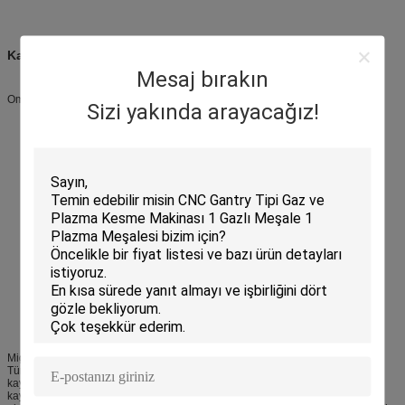
Kaynak makinesi:
Mesaj bırakın
Omega400 kaynak kaynak sistemi
Sizi yakında arayacağız!
Migatronic Omega 400, güçlü işlevlere sahip tam dijital bir kaynak makinesi.
Tüm otomatik işlevlere uygundur. Büyük akım kaynaklarından basit MAG
kaynaklarına kadar.ince veya kalın tel kullanın ve operasyon çok basittirAna
kaynak parametreleri ayarlandıktan sonra, entegre kontrol paneli otomatik