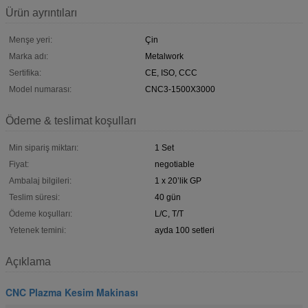
Ürün ayrıntıları
Menşe yeri:
Çin
Marka adı:
Metalwork
Sertifika:
CE, ISO, CCC
Model numarası:
CNC3-1500X3000
Ödeme & teslimat koşulları
Min sipariş miktarı:
1 Set
Fiyat:
negotiable
Ambalaj bilgileri:
1 x 20’lik GP
Teslim süresi:
40 gün
Ödeme koşulları:
L/C, T/T
Yetenek temini:
ayda 100 setleri
Açıklama
CNC Plazma Kesim Makinası