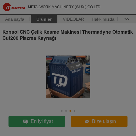
METALWORK MACHINERY (WUXI) CO.LTD
Ana sayfa
Ürünler
VİDEOLAR
Hakkımızda
>>
Konsol CNC Çelik Kesme Makinesi Thermadyne Otomatik
Cut200 Plazma Kaynağı
En iyi fiyat
Bize ulaşın