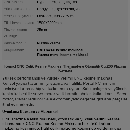
CNC sistemi:
Hypertherm, Fangling, vb.
Yükseklik kontrol:
Hongyuda, Hypertherm, vb.
Yerleştirme yazılımı:
FastCAM, InteGNPS vb.
Etkili kesme boyutu:
1500X3000mm
Plazma kesme
25mm
kalınlığı:
Kesme modu:
Plazma kesme
CNC metal kesme makinası
Vurgulamak:
,
Plazma metal kesme makinesi
Konsol CNC Çelik Kesme Makinesi Thermadyne Otomatik Cut200 Plazma
Kaynağı
Yüksek performanslı ve yüksek verimli CNC kesme makinası.
Konsol yapısı tasarımı, iyi saçma ve hafiflik.
Portal NC'nin tüm
fonksiyonlarına sahip ve kullanımda uygun.
Sabit çalışma ve yüksek
kesim kalitesi ile servo motor ve iki taraflı tahrikin kullanılması.
Servo
motor, Planet redüktör ve elektromanyetik değerler gibi ana parçalar
ithal edilmektedir.
Uygulama Kapsamı ve Malzemesi:
CNC Plazma Kesim Makinesi, otomatik ve yüksek verimli kesme
ekipmanıdır.
CNC Plazma Kesme Makinası her türlü karbon
malzeme kesiminde, hafif çelik malzeme kesiminde ve demir dışı